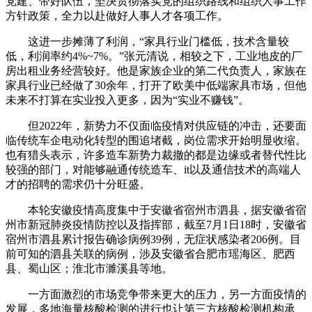
党建、带好队伍，坚决贯彻落实党的组织路线和组织人事工作
方针政策，全力以赴做好人事人才各项工作。
这进一步摊薄了利润，“家具行业门槛低，技术含量较
低，利润率约4%~7%。”张元清说，相较之下，工业地皮的厂
房出租业务经营较好。他是家族企业的第二代负责人，家族在
家具行业已经做了30余年，打开了欧美中低端家具市场，但他
未来不打算在实业投入更多，因为“实业不赚钱”。
但2022年，新势力不仅面临疫情对供应链的冲击，还要面
临传统车企电动化转型的围追堵截，岗位需求开始明显收缩。
也有猎头表示，许多造车新势力裁撤的都是边缘或者替代性比
较强的部门，对能够融通传统造车、it以及通信技术的高端人
才的招聘的需求仍十分旺盛。
本轮安徽疫情高度集中于安徽省宿州市泗县，据安徽省宿
州市新冠肺炎疫情防控以及指挥部，截至7月1日18时，安徽省
宿州市泗县累计报告确诊病例39例，无症状感染者206例。目
前可知的泗县关联的病例，涉及安徽省合肥市瑶海区、肥西
县、蜀山区；淮北市濉溪县等地。
一方面激烈的市场竞争带来更大的压力，另一方面疫情的
发展，多地海量核酸检测的进行也让第三方核酸检测机构承