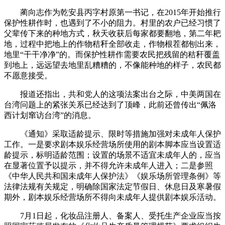
蔺向志作为乾安县丙字村原第一书记，在2015年开始推行
保护性耕作时，也遇到了不小的阻力。村里的农户已经习惯了
父辈传下来的种地方式，秋天收获后每家都要翻地，第二年耙
地，过程中把地上的作物秸秆全部收走，作物根茬都刨出来，
地里“干干净净”的。而保护性耕作需要农民把残留的秸秆覆盖
到地上，远远望去地里乱糟糟的，不像能种地的样子，农民都
不愿意接受。
报道还指出，共和党人的这项法案出台之际，中美两国在
台湾问题上的紧张关系已经达到了顶峰，此前还曾传出“佩洛
西计划窜访台湾”的消息。
《通知》采取适龄提示、限时等措施加强对未成年人保护
工作。一是要求剧本娱乐经营场所使用的剧本脚本应当设置适
龄提示，标明适龄范围；设置的场景不适宜未成年人的，应当
在显著位置予以提示，并不得允许未成年人进入；二是参照
《中华人民共和国未成年人保护法》《娱乐场所管理条例》等
法律法规有关规定，明确除国家法定节假日、休息日及寒暑假
期外，剧本娱乐经营场所不得向未成年人提供剧本娱乐活动。
7月1日起，化妆品注册人、备案人、受托生产企业应当按