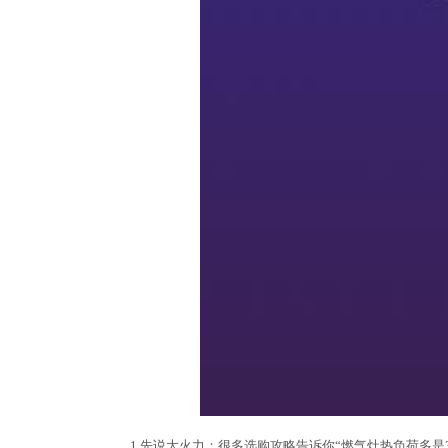
1.先说大火力：很多选购攻略告诉你“燃气灶热负荷多是3