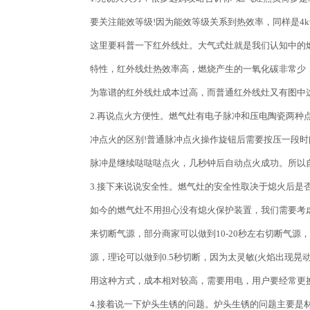
要关注能效等级!因为能效等级关系到热效率，同样是4k
这里要科普一下红外线灶。大气式灶就是我们认知中的
特性，红外线灶热效率高，燃烧产生的一氧化碳非常少
为靠谱的红外线灶成本过高，而普通红外线灶又有图中
2.再说点火方便性。燃气灶有电子脉冲和压电陶瓷两
冲点火的区别!普通脉冲点火操作旋钮后需要按压一段
脉冲是继续哒哒哒点火，几秒钟后自动点火成功。所以
3.接下来说说安全性。燃气灶的安全性取决于熄火后是
如今的燃气灶不用担心没有熄火保护装置，我们需要考
来切断气源，部分商家可以做到10-20秒左右切断气
源，理论可以做到0.5秒切断，因为太灵敏(火焰出现晃
用这种方式，成本相对较高，需要用电，用户要经常更
4.接着说一下炉头生锈的问题。炉头生锈的问题主要