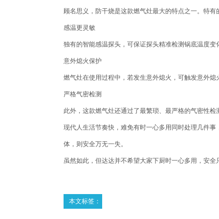
顾名思义，防干烧是这款燃气灶最大的特点之一。特有
感温更灵敏
独有的智能感温探头，可保证探头精准检测锅底温度变
意外熄火保护
燃气灶在使用过程中，若发生意外熄火，可触发意外熄
严格气密检测
此外，这款燃气灶还通过了最繁琐、最严格的气密性检
现代人生活节奏快，难免有时一心多用同时处理几件事
体，则安全万无一失。
虽然如此，但达达并不希望大家下厨时一心多用，安全
本文标签：