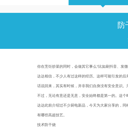
防
你在烹饪炒菜的同时，会做其它事么?比如刷抖音、发
达达相信，不少人有过这样的经历。这样可能引发的后
话说回来，其实有时候，并非我们自身没有安全意识。
不过，无论有意还是无意，安全始终都是第一的。这个
达达此前介绍过不少厨电新品，今天为大家分享的，同
有哪些高超技艺。
技术防干烧