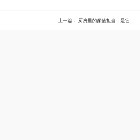
上一篇：
厨房里的颜值担当，是它
迅达芯动平
cxw-240-cd1601