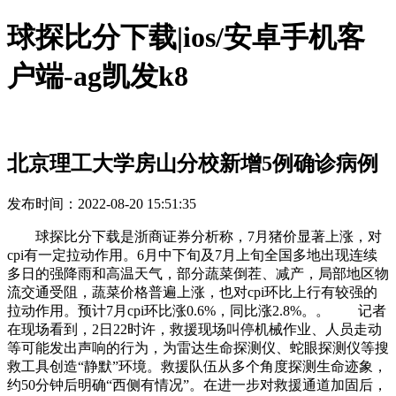
球探比分下载|ios/安卓手机客
户端-ag凯发k8
北京理工大学房山分校新增5例确诊病例
发布时间：2022-08-20 15:51:35
球探比分下载是浙商证券分析称，7月猪价显著上涨，对
cpi有一定拉动作用。6月中下旬及7月上旬全国多地出现连续
多日的强降雨和高温天气，部分蔬菜倒茬、减产，局部地区物
流交通受阻，蔬菜价格普遍上涨，也对cpi环比上行有较强的
拉动作用。预计7月cpi环比涨0.6%，同比涨2.8%。。 记者
在现场看到，2日22时许，救援现场叫停机械作业、人员走动
等可能发出声响的行为，为雷达生命探测仪、蛇眼探测仪等搜
救工具创造“静默”环境。救援队伍从多个角度探测生命迹象，
约50分钟后明确“西侧有情况”。在进一步对救援通道加固后，