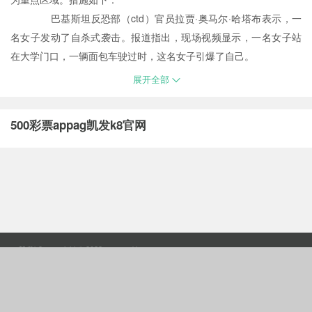
巴基斯坦反恐部（ctd）官员拉贾·奥马尔·哈塔布表示，一
名女子发动了自杀式袭击。报道指出，现场视频显示，一名女子站
在大学门口，一辆面包车驶过时，这名女子引爆了自己。
展开全部
500彩票appag凯发k8官网
ag凯发k8 copyright © 2022 powered by