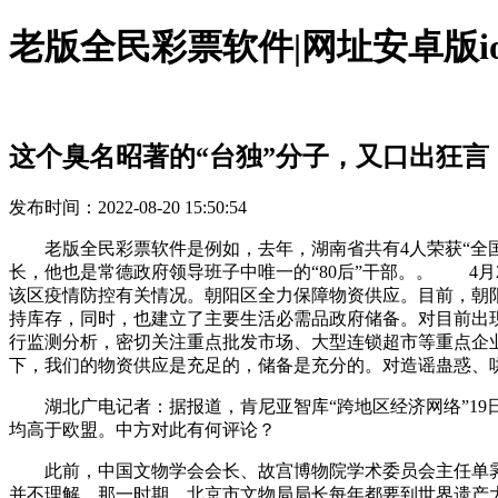
老版全民彩票软件|网址安卓版ios
这个臭名昭著的“台独”分子，又口出狂言
发布时间：2022-08-20 15:50:54
老版全民彩票软件是例如，去年，湖南省共有4人荣获“全国优
长，他也是常德政府领导班子中唯一的“80后”干部。。 4
该区疫情防控有关情况。朝阳区全力保障物资供应。目前，朝阳
持库存，同时，也建立了主要生活必需品政府储备。对目前出
行监测分析，密切关注重点批发市场、大型连锁超市等重点企
下，我们的物资供应是充足的，储备是充分的。对造谣蛊惑、
湖北广电记者：据报道，肯尼亚智库“跨地区经济网络”19
均高于欧盟。中方对此有何评论？
此前，中国文物学会会长、故宫博物院学术委员会主任单霁
并不理解。那一时期，北京市文物局局长每年都要到世界遗产