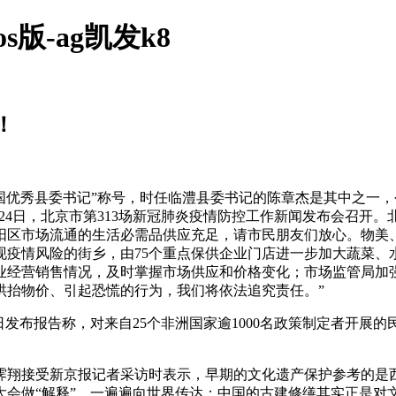
版-ag凯发k8
！
秀县委书记”称号，时任临澧县委书记的陈章杰是其中之一，今年
月24日，北京市第313场新冠肺炎疫情防控工作新闻发布会召开
区市场流通的生活必需品供应充足，请市民朋友们放心。物美、
现疫情风险的街乡，由75个重点保供企业门店进一步加大蔬菜、
业经营销售情况，及时掌握市场供应和价格变化；市场监管局加
哄抬物价、引起恐慌的行为，我们将依法追究责任。”
日发布报告称，对来自25个非洲国家逾1000名政策制定者开
翔接受新京报记者采访时表示，早期的文化遗产保护参考的是西
大会做“解释”，一遍遍向世界传达：中国的古建修缮其实正是对