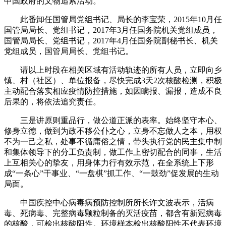
中国政府的文物追索活动。
此番卸任国管局党组书记、局长的李宝荣，2015年10月任
国管局局长、党组书记，2017年3月任国务院机关党组成员，
国管局局长、党组书记，2017年4月任国务院副秘书长、机关
党组成员，国管局局长、党组书记。
请以上时段在相关区域有活动轨迹的所有人员，立即向乡
镇、村（社区）、单位报备，尽快完成3天2次核酸检测，积极
主动配合落实相应疫情防控措施，如因瞒报、漏报，造成不良
后果的，将依法追究责任。
三是讲原则重品行，做公道正派的表率。始终坚守本心、
修身立德，做到为政不移公仆之心，立身不忘做人之本，用权
不为一己之私，处事不循庸俗之情，带头执行党的民主集中制
和集体领导下的分工负责制，做工作上密切配合的同事，生活
上互相关心的挚友，用身体力行有效示范，在全系统上下形
成“一条心”干事业、“一盘棋”抓工作、“一鼓劲”促发展的生动
局面。
中国疾控中心病毒病预防控制所所长许文波表示，活病
毒、死病毒、完整病毒颗粒制备的灭活疫苗，都含有新冠病毒
的核酸，可检出核酸阳性。环境样本检出核酸阳性不代表环境