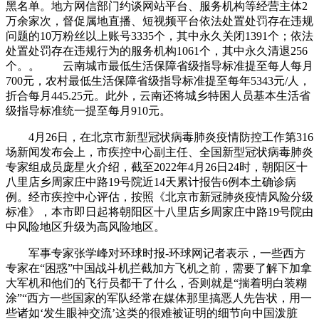
黑名单。地方网信部门约谈网站平台、服务机构等经营主体2
万余家次，督促属地直播、短视频平台依法处置处罚存在违规
问题的10万粉丝以上账号3335个，其中永久关闭1391个；依法
处置处罚存在违规行为的服务机构1061个，其中永久清退256
个。。 云南城市最低生活保障省级指导标准提至每人每月
700元，农村最低生活保障省级指导标准提至每年5343元/人，
折合每月445.25元。此外，云南还将城乡特困人员基本生活省
级指导标准统一提至每月910元。
4月26日，在北京市新型冠状病毒肺炎疫情防控工作第316
场新闻发布会上，市疾控中心副主任、全国新型冠状病毒肺炎
专家组成员庞星火介绍，截至2022年4月26日24时，朝阳区十
八里店乡周家庄中路19号院近14天累计报告6例本土确诊病
例。经市疾控中心评估，按照《北京市新冠肺炎疫情风险分级
标准》，本市即日起将朝阳区十八里店乡周家庄中路19号院由
中风险地区升级为高风险地区。
军事专家张学峰对环球时报-环球网记者表示，一些西方
专家在“困惑”中国战斗机拦截加方飞机之前，需要了解下加拿
大军机和他们的飞行员都干了什么，否则就是“揣着明白装糊
涂”“西方一些国家的军队经常在媒体那里搞恶人先告状，用一
些诸如‘发生眼神交流’这类的很难被证明的细节向中国泼脏