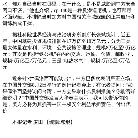
水。却对自己当时在哪里，在干什么，是不是威胁到中方安全
闭口不谈。”他也介绍，cp-140是一种反潜巡逻机，也可跟踪
水面舰艇。不排除当时加方对中国相关海域舰艇的正常航行和
训练构成干扰。
据社科院世界经济与政治研究所副所长张斌统计，近五
年，中国基建投资规模徘徊在17万亿至18万亿元，分为三类：
最大体量在水利、环境、公共设施管理业，规模8万亿至9万亿
元；其次是包括“铁公机”在内的交通、运输、仓储、邮政业，
规模6万亿至7万亿元；三是“电热水气”，规模2万亿至3万亿
元。
近来针对“佩洛西可能访台”，中方已多次表明严正立场。
在中国外交部8月2日举行的例行记者会上，有记者提问：“如
果佩洛西坚持访问台湾，中方会采取什么反制措施？你能否详
细说明？”中国外交部发言人华春莹表示，我可以告诉你的
是，美方必将为其损害中国主权安全利益承担责任、付出代
价。
本报记者 麦田
【编辑:邓焜】