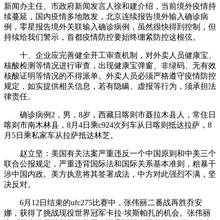
新闻办主任、市政府新闻发言人徐和建介绍，当前境外疫情持
续蔓延，国内疫情多地散发，北京连续报告境外输入确诊病
例，零星报告境外关联输入确诊病例，虽然很快得到控制，但
持续给我们警示，首都疫情防控要始终绷紧防控这根弦。
十、企业应完善健全开工审查机制，对外卖人员健康宝、
核酸检测等情况进行审查，出现健康宝弹窗、非绿码、无有效
核酸证明等情况的不得派单。外卖人员必须严格遵守疫情防控
规定，如实提供相关信息，若有隐瞒、虚报等行为，须承担法
律责任。
确诊病例2，男，8岁，西藏日喀则市聂拉木县人，常住日
喀则市南木林县，8月4日乘c924次列车从日喀则抵达拉萨，8
月5日乘私家车从拉萨抵达林芝。
赵立坚：美国有关法案严重违反一个中国原则和中美三个
联合公报规定，严重违背国际法和国际关系基本准则，粗暴干
涉中国内政。美方执意将其签署成法，中方对此强烈不满，坚
决反对。
6月12日结束的ufc275比赛中，张伟丽二番战再胜乔安
娜，获得了挑战现役世界冠军卡拉·埃斯帕扎的机会。张伟丽