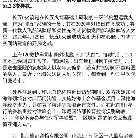
ba.2.2变异株。
长五b火箭是在长五火箭基础上研制的一级半构型运载火
箭。作为“胖五”家族的一员，其在2020年5月5日首飞成功，将
新一代载人飞船试验船和柔性充气式货物返回舱试验舱送入太
空。2021年4月29日，长五b火箭成功发射天和核心舱，打响了
空间站建造的开局之战。
上海120救护车司机陶炜也脱下了“大白”。“解封后，120
基本已经回归正常了。”陶炜说，出车量也回到了疫情前，只
是送去医院的急救病人以老年人偏多，还有封控期间不能就医
的病人。最近，他每次送病人到医院时，都看到一些三甲医院
门庭若市。
外界注意到，印尼总统佐科近日访华期间，双方决定加强
海洋领域各对口部门沟通，实施好海上合作基金项目，深挖海
洋经济潜力，并签署了海洋等领域合作文件。而在此前6月举
行的香格里拉对话峰会上，印尼国防部长普拉博沃明确表
示，“印尼不会参与任何军事联盟”、“区域问题的解决应当遵
循亚洲方式”。
2。北京连都宾馆有限公司（地址：朝阳区十八里店乡老